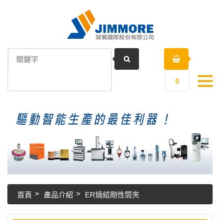
0
首頁
產品介紹
ER燒結剛性筒夾