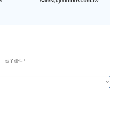
5
sales@jimmore.com.tw