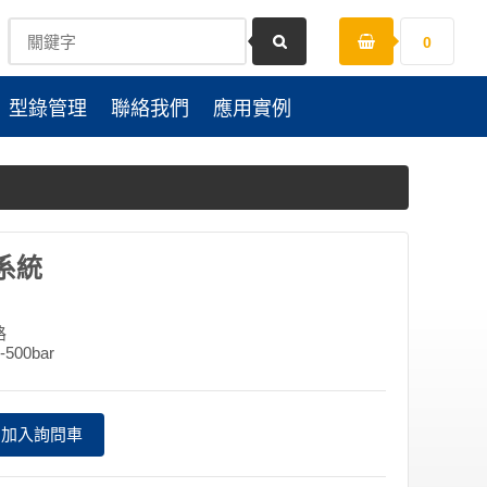
0
型錄管理
聯絡我們
應用實例
系統
路
00bar
加入詢問車