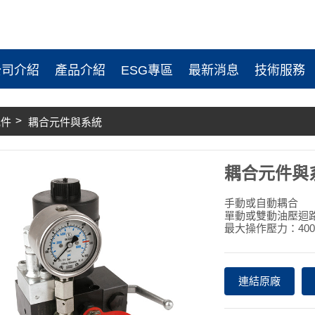
公司介紹
產品介紹
ESG專區
最新消息
技術服務
元件
耦合元件與系統
耦合元件與
手動或自動耦合
單動或雙動油壓迴
最大操作壓力：400-5
連結原廠