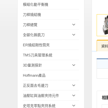
模組化動平衡機
刀桿燒結機
刀桿總覽
全碳化鎢銑刀
ER燒結剛性筒夾
資
TMS刀具管理系統
3D量測探針
Hoffmann產品
正反面去毛邊刀
油壓缸與油壓夾持元件
相
史塔克零點夾持系統