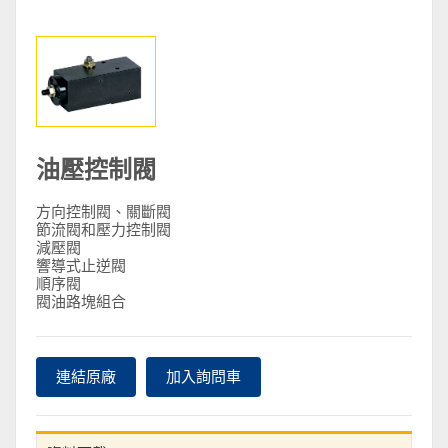
油壓控制閥
方向控制閥、關斷閥
節流閥和壓力控制閥
減壓閥
響導式止逆閥
順序閥
閥油路塊組合
連結原廠
加入詢問車