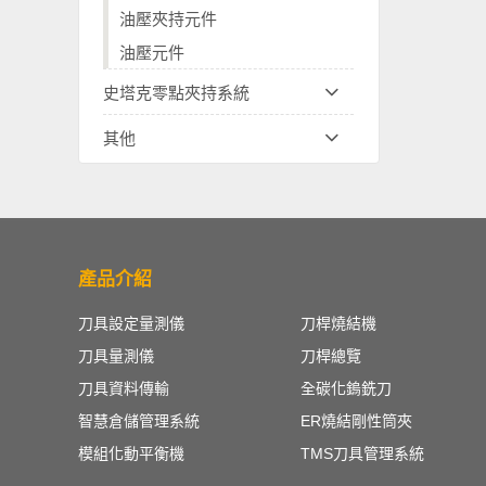
油壓夾持元件
油壓元件
史塔克零點夾持系統
其他
產品介紹
刀具設定量測儀
刀桿燒結機
刀具量測儀
刀桿總覽
刀具資料傳輸
全碳化鎢銑刀
智慧倉儲管理系統
ER燒結剛性筒夾
模組化動平衡機
TMS刀具管理系統