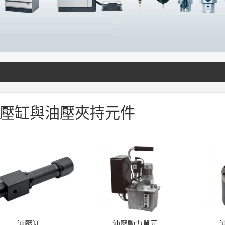
壓缸與油壓夾持元件
油壓缸
油壓動力單元