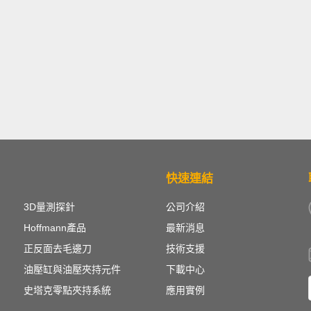
快速連結
3D量測探針
公司介紹
Hoffmann產品
最新消息
正反面去毛邊刀
技術支援
油壓缸與油壓夾持元件
下載中心
史塔克零點夾持系統
應用實例