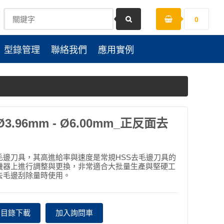
0
型錄管理
聯絡我們
應用實例
.96mm - Ø6.00mm_正反面去
化鎢去毛邊刀具，其高進給率與速度是常規HSS去毛邊刀具的
機器上進行調整與更換，非常適合大批量生產與堅硬工
去毛邊刮除量時使用。
目錄下載
加入詢問車