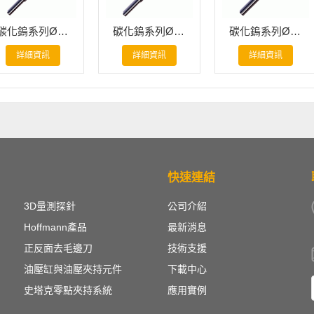
碳化鎢系列Ø6.35mm - Ø8.50mm_正反面去毛邊刀
碳化鎢系列Ø3.17mm - Ø3.90mm_正反面去毛邊刀
碳化鎢系列Ø8.73mm - Ø12.70mm_正反面去毛邊刀
詳細資訊
詳細資訊
詳細資訊
快速連結
3D量測探針
公司介紹
Hoffmann產品
最新消息
正反面去毛邊刀
技術支援
油壓缸與油壓夾持元件
下載中心
史塔克零點夾持系統
應用實例