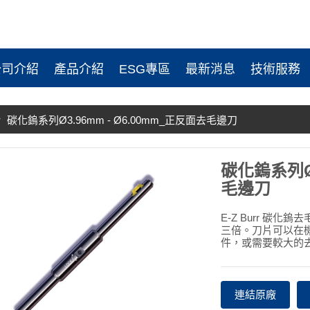
公司介紹
產品介紹
ESG專區
最新消息
技術服務
碳化鎢系列Ø3.96mm - Ø6.00mm_正反面去毛邊刀
碳化鎢系列Ø3
毛邊刀
E-Z Burr 碳
三倍。刀片可以在
件，或需要較大的
連結原廠