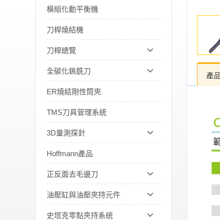
模組化動平衡機
刀桿燒結機
刀桿總覽
全碳化鎢銑刀
產
ER燒結剛性筒夾
TMS刀具管理系統
3D量測探針
Hoffmann產品
正反面去毛邊刀
油壓缸與油壓夾持元件
史塔克零點夾持系統