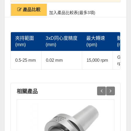
產品比較
加入產品比較表(最多3項)
夾持範圍
3xD同心度精度
最大轉速
動平衡
(mm)
(mm)
(rpm)
(rpm)
G2.5@
0.5-25 mm
0.02 mm
15,000 rpm
rpm
相關產品