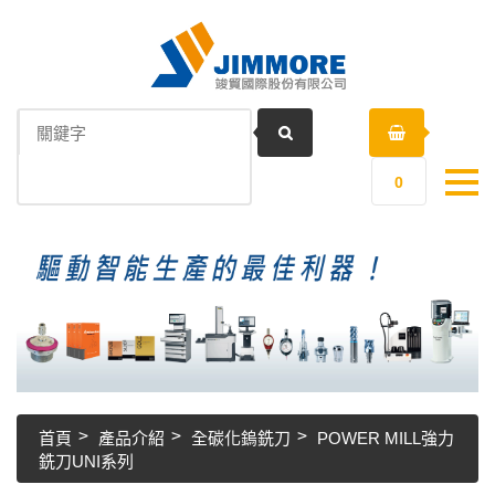
0
首頁
產品介紹
全碳化鎢銑刀
POWER MILL強力
銑刀UNI系列