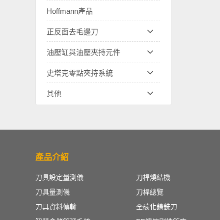
Hoffmann產品
正反面去毛邊刀
油壓缸與油壓夾持元件
史塔克零點夾持系統
其他
產品介紹
刀具設定量測儀
刀桿燒結機
刀具量測儀
刀桿總覽
刀具資料傳輸
全碳化鎢銑刀