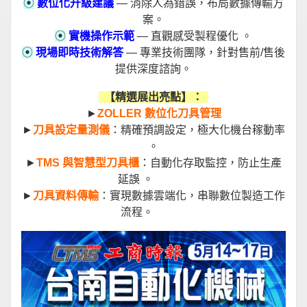
⦿
數位化升級建議
— 消除人為錯誤，布局數據傳輸方
案。
⦿
實機操作示範
— 直觀感受製程優化 。
⦿
現場即時技術解答
— 專業技術團隊，針對售前/售後
提供深度諮詢。
【精選展出亮點】：
►
ZOLLER 數位化刀具管理
►
刀具設定量測儀
：精確預調設定，極大化機台稼動率
。
►
TMS 與智慧型刀具櫃
：自動化存取監控，防止生產
延誤 。
►
刀具資料傳輸
：實現數據雲端化，串聯數位製造工作
流程。