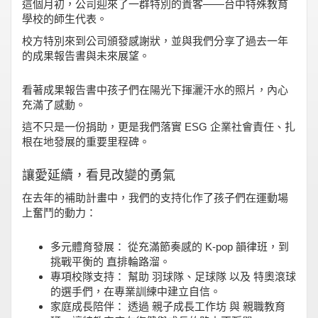
這個月初，公司迎來了一群特別的貴客——台中特殊教育
學校的師生代表。
校方特別來到公司頒發感謝狀，並與我們分享了過去一年
的成果報告書與未來展望。
看著成果報告書中孩子們在陽光下揮灑汗水的照片，內心
充滿了感動。
這不只是一份捐助，更是我們落實 ESG 企業社會責任、扎
根在地發展的重要里程碑。
讓愛延續，看見改變的勇氣
在去年的補助計畫中，我們的支持化作了孩子們在運動場
上奮鬥的動力：
多元體育發展： 從充滿節奏感的 K-pop 韻律班，到
挑戰平衡的 直排輪路溜。
專項校隊支持： 幫助 羽球隊、足球隊 以及 特奧滾球
的選手們，在專業訓練中建立自信。
家庭成長陪伴： 透過 親子成長工作坊 與 親職教育