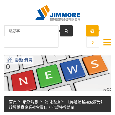
0
首頁
最新消息
公司活動
【傳遞溫暖讓愛發光】
竣貿落實企業社會責任，守護特教幼苗