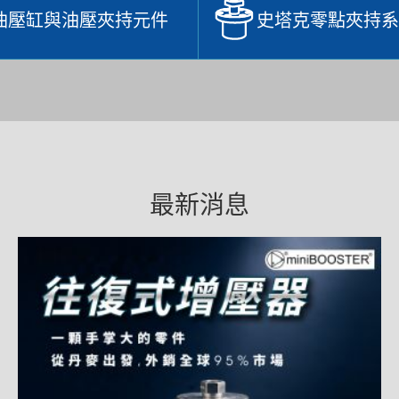
油壓缸與油壓夾持元件
史塔克零點夾持系
最新消息