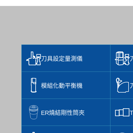
刀具設定量測儀
模組化動平衡機
ER燒結剛性筒夾