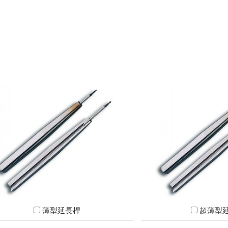
薄型延長桿
超薄型