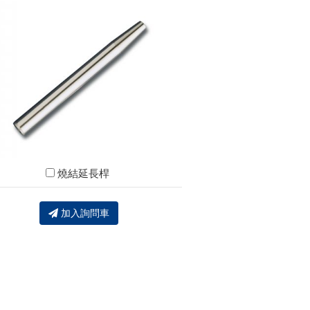
燒結延長桿
加入詢問車